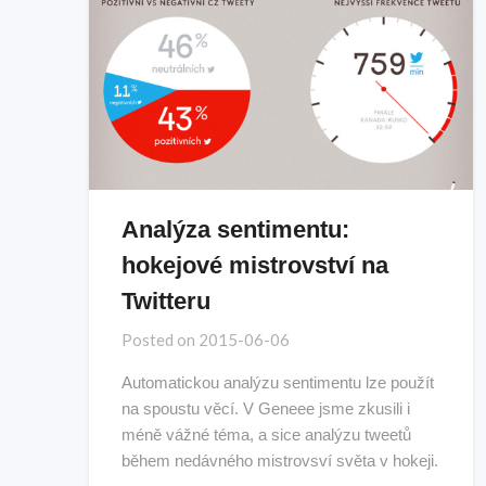
Analýza sentimentu:
hokejové mistrovství na
Twitteru
Posted on
2015-06-06
Automatickou analýzu sentimentu lze použít
na spoustu věcí. V Geneee jsme zkusili i
méně vážné téma, a sice analýzu tweetů
během nedávného mistrovsví světa v hokeji.