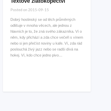
Textové zlatokopectví
Posted on
2015-09-15
Dobrý hostinský se od těch průměrných
odlišuje v mnoha věcech, ale jednou z
hlavních je to, že zná svého zákazníka. Ví o
něm, kdy přichází a zda chce večeři s vínem
nebo si jen přečíst noviny u kafe. Ví, zda rád
poslouchá živý jazz nebo se radši dívá na
hokej. Ví, kdo chce jedno pivo…