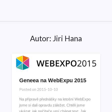
Autor:
Jiri Hana
Geneea na WebExpu 2015
Posted on
2015-10-10
Na přípravě přednášky na letošní WebExpo
jsme si dali opravdu záležet. Chtěli jsme
ukázat, jak počítače umí chápat text. Jak