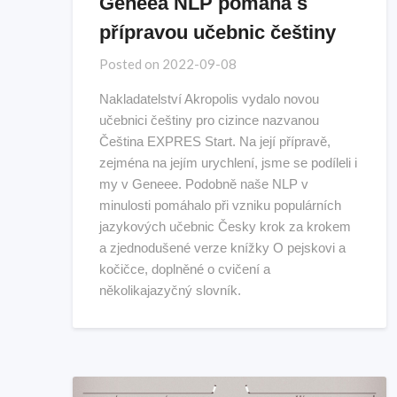
Geneea NLP pomáhá s
přípravou učebnic češtiny
Posted on
2022-09-08
Nakladatelství Akropolis vydalo novou
učebnici češtiny pro cizince nazvanou
Čeština EXPRES Start. Na její přípravě,
zejména na jejím urychlení, jsme se podíleli i
my v Geneee. Podobně naše NLP v
minulosti pomáhalo při vzniku populárních
jazykových učebnic Česky krok za krokem
a zjednodušené verze knížky O pejskovi a
kočičce, doplněné o cvičení a
několikajazyčný slovník.